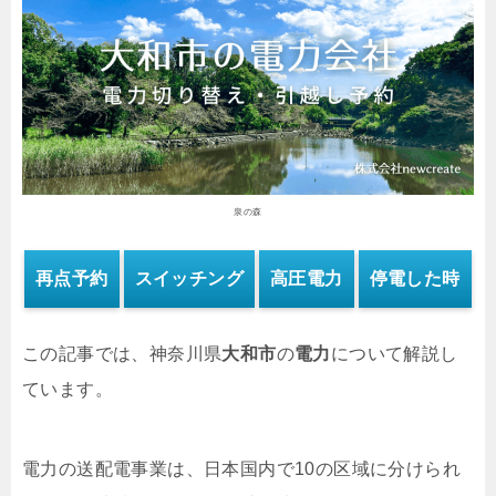
泉の森
再点予約
スイッチング
高圧電力
停電した時
この記事では、神奈川県
大和市
の
電力
について解説し
ています。
電力の送配電事業は、日本国内で10の区域に分けられ