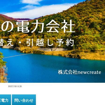
奥四万湖の紅葉
圧電力
問い合わせ