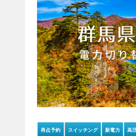
再点予約
スイッチング
新電力
高