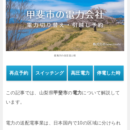
釜無川の信玄堤と桜
再点予約
スイッチング
高圧電力
停電した時
この記事では、山梨県
甲斐市
の
電力
について解説して
います。
電力の送配電事業は、日本国内で10の区域に分けられ