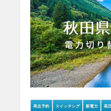
再点予約
スイッチング
新電力
高