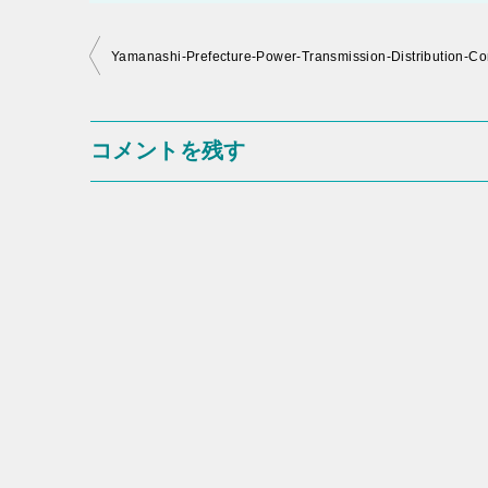
投
Yamanashi-Prefecture-Power-Transmission-Distribution-C
稿
ナ
コメントを残す
ビ
ゲ
ー
シ
ョ
ン