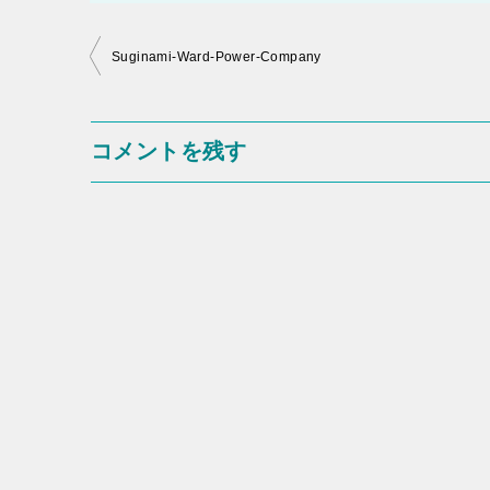
投
Suginami-Ward-Power-Company
稿
ナ
コメントを残す
ビ
ゲ
ー
シ
ョ
ン