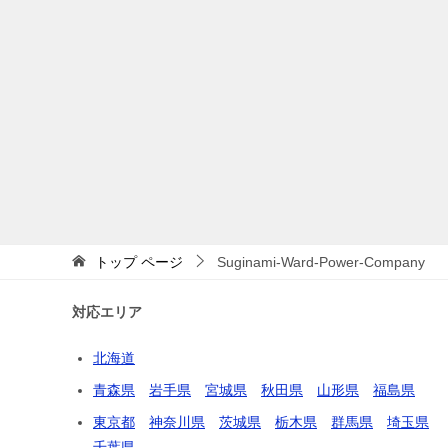
トップ
ページ
Suginami-Ward-Power-Company
対応エリア
北海道
青森県
岩手県
宮城県
秋田県
山形県
福島県
東京都
神奈川県
茨城県
栃木県
群馬県
埼玉県
千葉県