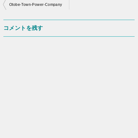
投
Otobe-Town-Power-Company
稿
ナ
コメントを残す
ビ
ゲ
ー
シ
ョ
ン