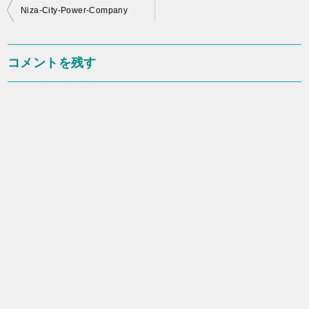
投
Niza-City-Power-Company
稿
ナ
コメントを残す
ビ
ゲ
ー
シ
ョ
ン