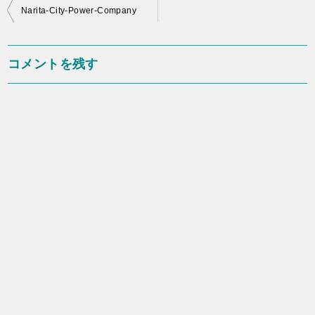
投
Narita-City-Power-Company
稿
ナ
コメントを残す
ビ
ゲ
ー
シ
ョ
ン