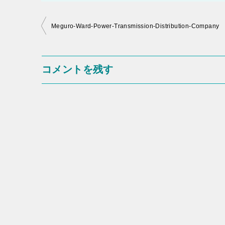
投
Meguro-Ward-Power-Transmission-Distribution-Company
稿
ナ
コメントを残す
ビ
ゲ
ー
シ
ョ
ン