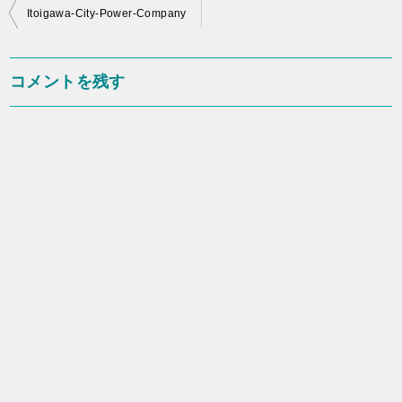
投
Itoigawa-City-Power-Company
稿
ナ
コメントを残す
ビ
ゲ
ー
シ
ョ
ン