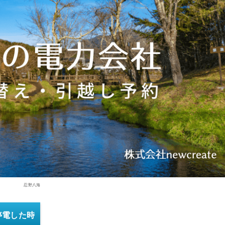
忍野八海
停電した時