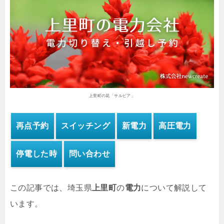
上里町の花「サルビア」
再点予約
スイッチング
新電力
高圧電力
停電した時
問い合わせ
この記事では、埼玉県
上里町
の
電力
について解説して
います。