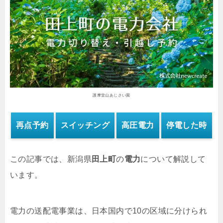
護摩堂山あじさい園
再点予約
スイッチング
高圧電力
停電した時
この記事では、新潟県
田上町
の
電力
について解説して
います。
電力の送配電事業は、日本国内で10の区域に分けられ