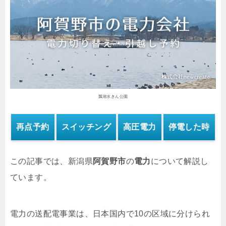
瓢湖水きん公園
再点予約
スイッチング
高圧電力
停電した時
この記事では、新潟県
阿賀野市
の
電力
について解説し
ています。
電力の送配電事業は、日本国内で10の区域に分けられ