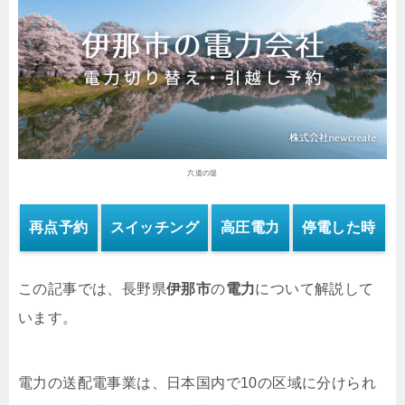
六道の堤
再点予約
スイッチング
高圧電力
停電した時
この記事では、長野県
伊那市
の
電力
について解説して
います。
電力の送配電事業は、日本国内で10の区域に分けられ