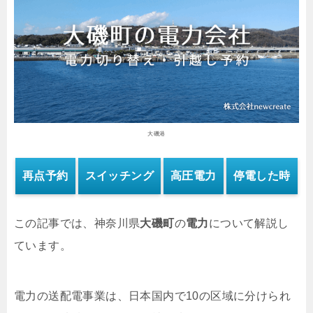
大磯港
再点予約
スイッチング
高圧電力
停電した時
この記事では、神奈川県
大磯町
の
電力
について解説し
ています。
電力の送配電事業は、日本国内で10の区域に分けられ