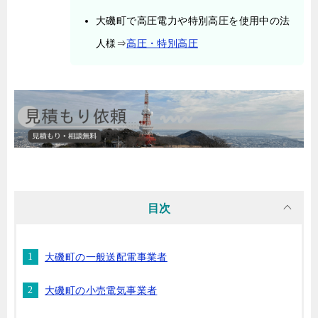
大磯町で高圧電力や特別高圧を使用中の法
人様⇒
高圧・特別高圧
目次
大磯町の一般送配電事業者
大磯町の小売電気事業者