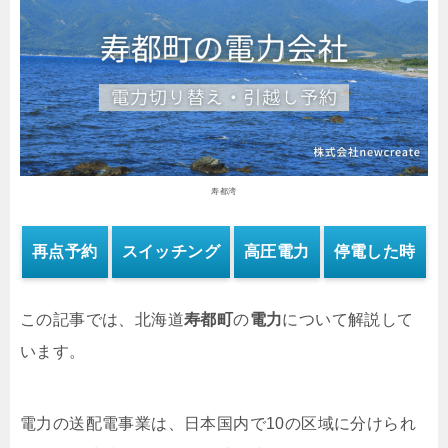
寿都湾
再点予約
スイッチング
高圧電力
停電した時
この記事では、北海道
寿都町
の
電力
について解説して
います。
電力の送配電事業は、日本国内で10の区域に分けられ