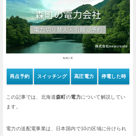
鳥崎八景
再点予約
スイッチング
高圧電力
停電した時
この記事では、北海道
森町
の
電力
について解説してい
ます。
電力の送配電事業は、日本国内で10の区域に分けられ