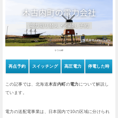
サラキ岬
再点予約
スイッチング
高圧電力
停電した時
この記事では、北海道
木古内町
の
電力
について解説し
ています。
電力の送配電事業は、日本国内で10の区域に分けられ