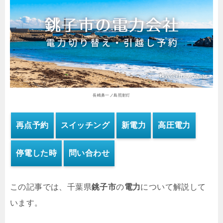
長崎鼻一ノ島照射灯
再点予約
スイッチング
新電力
高圧電力
停電した時
問い合わせ
この記事では、千葉県
銚子市
の
電力
について解説して
います。