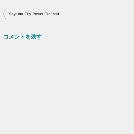
投
Sayama-City-Power-Transmission-Distribution-Company
稿
ナ
コメントを残す
ビ
ゲ
ー
シ
ョ
ン