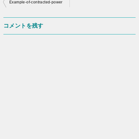
投
Example-of-contracted-power
稿
ナ
コメントを残す
ビ
ゲ
ー
シ
ョ
ン