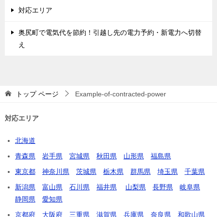
対応エリア
奥尻町で電気代を節約！引越し先の電力予約・新電力へ切替
え
トップ
ページ
Example-of-contracted-power
対応エリア
北海道
青森県
岩手県
宮城県
秋田県
山形県
福島県
東京都
神奈川県
茨城県
栃木県
群馬県
埼玉県
千葉県
新潟県
富山県
石川県
福井県
山梨県
長野県
岐阜県
静岡県
愛知県
京都府
大阪府
三重県
滋賀県
兵庫県
奈良県
和歌山県