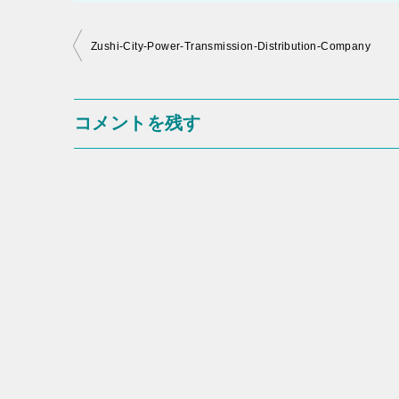
投
Zushi-City-Power-Transmission-Distribution-Company
稿
ナ
コメントを残す
ビ
ゲ
ー
シ
ョ
ン