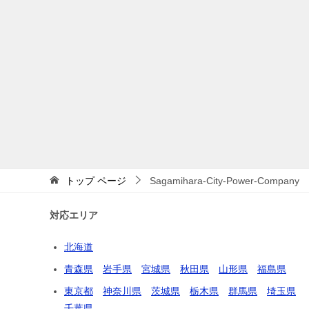
トップ
ページ
Sagamihara-City-Power-Company
対応エリア
北海道
青森県
岩手県
宮城県
秋田県
山形県
福島県
東京都
神奈川県
茨城県
栃木県
群馬県
埼玉県
千葉県