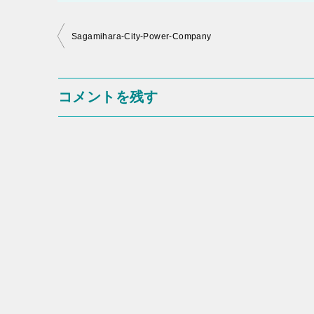
投
Sagamihara-City-Power-Company
稿
ナ
コメントを残す
ビ
ゲ
ー
シ
ョ
ン