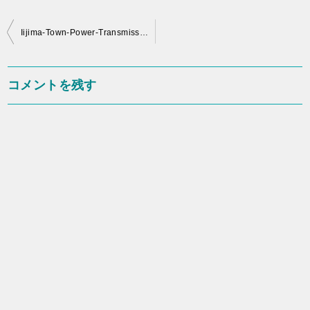
投
Iijima-Town-Power-Transmission-Distribution-Company
稿
ナ
コメントを残す
ビ
ゲ
ー
シ
ョ
ン